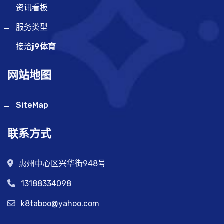
资讯看板
服务类型
接洽
j9体育
网站地图
SiteMap
联系方式
惠州中心区兴华街948号
13188334098
k8taboo@yahoo.com