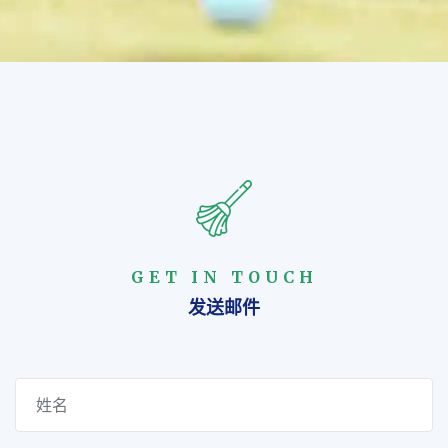
GET IN TOUCH
发送邮件